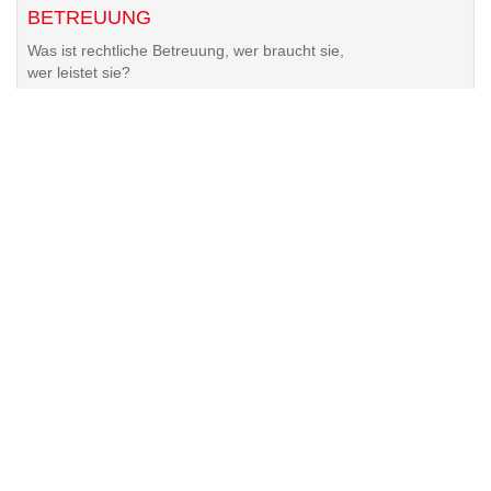
BETREUUNG
Was ist rechtliche Betreuung, wer braucht sie,
wer leistet sie?
VORSORGE
Schon heute bestimmen, was später einmal geschehen soll.
Datenschutzerklärung
Nutzungsbedingungen